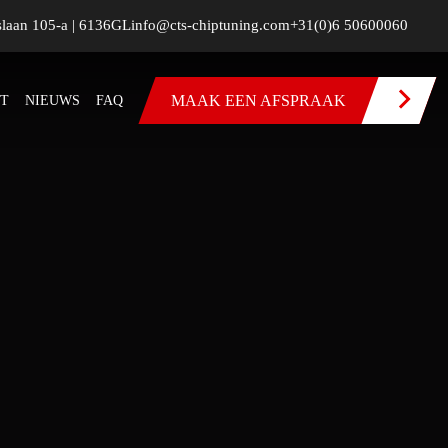
slaan 105-a | 6136GL
info@cts-chiptuning.com
+31(0)6 50600060
MAAK EEN AFSPRAAK
T
NIEUWS
FAQ