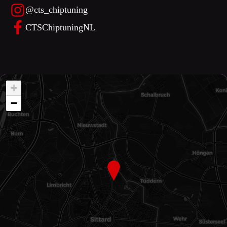
@cts_chiptuning
CTSChiptuningNL
+
−