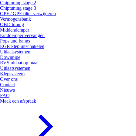
Chiptuning stage 2
Chiptuning stage 3
OPF / GPF filter verwijderen
Vermogensbank
OBD tuning
Middendemper
Einddemper vervangen
Pops and bangs
EGR klep uitschakelen
Uitlaatsystemen
Downpipe
RVS uitlaat op maat
Uitlaatsystemen
Klepsysteem
Over ons
Contact
Nieuws
FAQ
Maak een afspraak