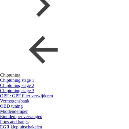
Chiptuning
Chiptuning stage 1
Chiptuning stage 2
Chiptuning stage 3
OPF / GPF filter verwijderen
Vermogensbank
OBD tuning
Middendemper
Einddemper vervangen
Pops and bangs
EGR klep uitschakelen