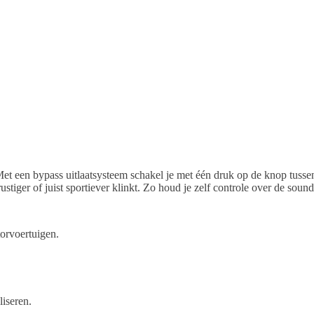
? Met een bypass uitlaatsysteem schakel je met één druk op de knop tuss
rustiger of juist sportiever klinkt. Zo houd je zelf controle over de sou
torvoertuigen.
iseren.