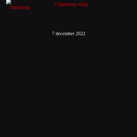
chiptuning
7 december 2022
Hoe veilig is chiptuning?
Chiptuning is het proces om een bestaande auto te verbeteren op
prestatie gebied. Denk hier bij aan snelheid en verbruik.
Chiptuning is, mits het door...