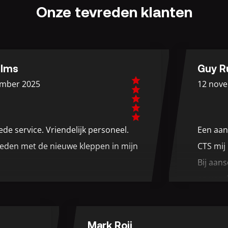
Onze tevreden klanten
Guy Rutten
025
12 november 2
ice. Vriendelijk personeel.
Een aantal maa
et de nieuwe kleppen in mijn
CTS mij Merced
Bij aanschaf v
en vond ik de 
ice. Vriendelijk personeel.
de minste acce
et de nieuwe kleppen in mijn
automaat direc
Mark Roij
enigszins voor