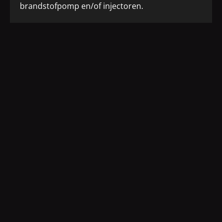
brandstofpomp en/of injectoren.
Wat kun je verwachten bij stage 3 chiptuning?
Een grote boost in vermogen door Audi
tuning
Software en hardware aanpassingen op
maat
De bedrijfszekerheid van jouw Audi zal wel
verminderd worden.