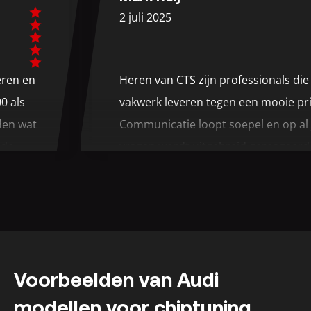
2 juli 2025
Daarop beslote
chippen, wat e
n uitvoeren en
Heren van CTS zijn profession
het koppel zou
 fiat 500 als
vakwerk leveren tegen een mo
Resultaat van h
e te vinden wat
Communicatie loopt soepel en
compleet ander
eeft in de
vragen wordt uitgebreid ger
De auto trekt v
s de baas is
automaat reage
Voor de 3e keer hier geweest
 zee lekker
zenuwachtig. A
de chiptuning van Mazda’s S
te is geen
het chippen hee
en nu ook voor een upgrade 
eenauto
zoals vooraf 
dubbel sierstuk bij mijn Mazda
cherpe prijs
Deze chiptuning
het eindresultaat!
Voorbeelden van Audi
erd snel
geweest om de
er door super
modellen voor chiptuning