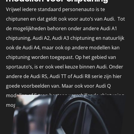
Heren, nogmaals super beda
Vrijwel iedere standaard personenauto is te
Een aantal maa
chiptunen en dat geldt ook voor auto’s van Audi. Tot
CTS mij Merced
de mogelijkheden behoren onder andere Audi A1
Bij aanschaf v
chiptuning, Audi A2, Audi A3 chiptuning en natuurlijk
en vond ik de 
ook de Audi A4, maar ook op andere modellen kan
de minste acce
chiptuning worden toegepast. Op het gebied van
automaat direc
sportauto’s, is er ook veel keuze binnen Audi. Onder
enigszins voor
andere de Audi RS, Audi TT of Audi R8 serie zijn hier
goede voorbeelden van. Maar ook voor Audi Q
...
modellen of E-tron bestaan verschillende chiptuning
mogelijkheden.